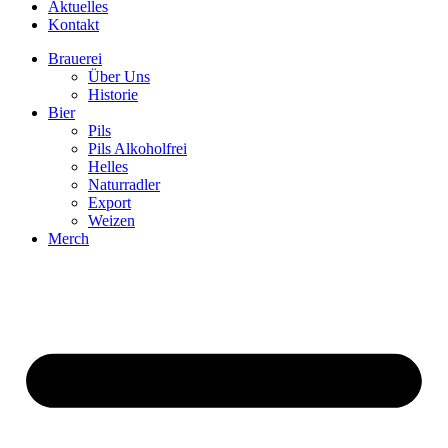
Aktuelles
Kontakt
Brauerei
Über Uns
Historie
Bier
Pils
Pils Alkoholfrei
Helles
Naturradler
Export
Weizen
Merch