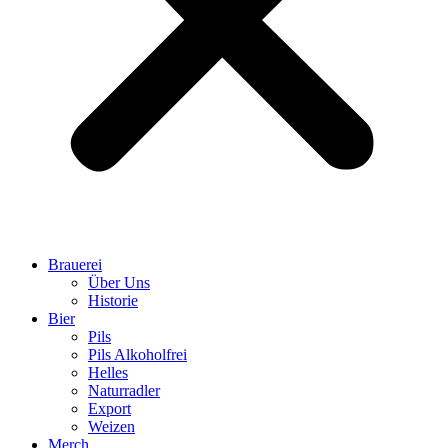
Brauerei
Über Uns
Historie
Bier
Pils
Pils Alkoholfrei
Helles
Naturradler
Export
Weizen
Merch