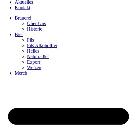
Aktuelles
Kontakt
Brauerei
Über Uns
Historie
Bier
Pils
Pils Alkoholfrei
Helles
Naturradler
Export
Weizen
Merch