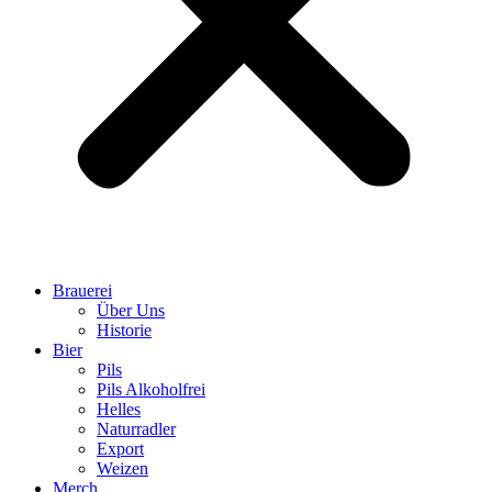
Brauerei
Über Uns
Historie
Bier
Pils
Pils Alkoholfrei
Helles
Naturradler
Export
Weizen
Merch