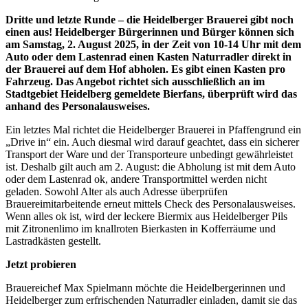
Dritte und letzte Runde – die Heidelberger Brauerei gibt noch
einen aus! Heidelberger Bürgerinnen und Bürger können sich
am Samstag, 2. August 2025, in der Zeit von 10-14 Uhr mit dem
Auto oder dem Lastenrad einen Kasten Naturradler direkt in
der Brauerei auf dem Hof abholen. Es gibt einen Kasten pro
Fahrzeug. Das Angebot richtet sich ausschließlich an im
Stadtgebiet Heidelberg gemeldete Bierfans, überprüft wird das
anhand des Personalausweises.
Ein letztes Mal richtet die Heidelberger Brauerei in Pfaffengrund ein
„Drive in“ ein. Auch diesmal wird darauf geachtet, dass ein sicherer
Transport der Ware und der Transporteure unbedingt gewährleistet
ist. Deshalb gilt auch am 2. August: die Abholung ist mit dem Auto
oder dem Lastenrad ok, andere Transportmittel werden nicht
geladen. Sowohl Alter als auch Adresse überprüfen
Brauereimitarbeitende erneut mittels Check des Personalausweises.
Wenn alles ok ist, wird der leckere Biermix aus Heidelberger Pils
mit Zitronenlimo im knallroten Bierkasten in Kofferräume und
Lastradkästen gestellt.
Jetzt probieren
Brauereichef Max Spielmann möchte die Heidelbergerinnen und
Heidelberger zum erfrischenden Naturradler einladen, damit sie das