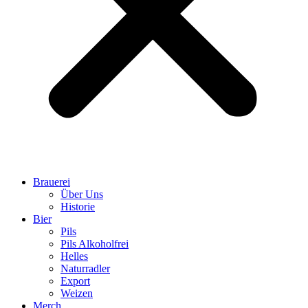
Brauerei
Über Uns
Historie
Bier
Pils
Pils Alkoholfrei
Helles
Naturradler
Export
Weizen
Merch