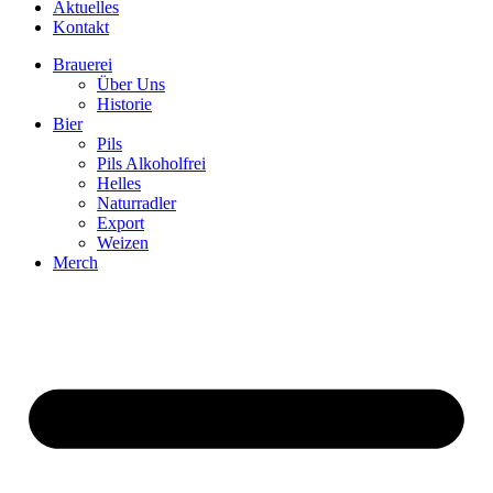
Aktuelles
Kontakt
Brauerei
Über Uns
Historie
Bier
Pils
Pils Alkoholfrei
Helles
Naturradler
Export
Weizen
Merch